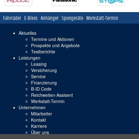
Navigation
Fahrräder
E-Bikes
Anhänger
Spielgeräte
Werkstatt-Termin
überspringen
Navigation
Aktuelles
überspringen
Termine und Aktionen
Prospekte und Angebote
Testberichte
Leistungen
Leasing
Versicherung
Service
Finanzierung
B-ID Code
Reichweiten-Assisent
Werkstatt-Termin
Unternehmen
Mitarbeiter
Kontakt
Karriere
Über uns
Impressum