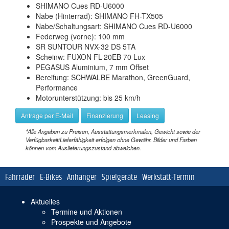
SHIMANO Cues RD-U6000
Nabe (Hinterrad): SHIMANO FH-TX505
Nabe/Schaltungsart: SHIMANO Cues RD-U6000
Federweg (vorne): 100 mm
SR SUNTOUR NVX-32 DS 5TA
Scheinw: FUXON FL-20EB 70 Lux
PEGASUS Aluminium, 7 mm Offset
Bereifung: SCHWALBE Marathon, GreenGuard,
Performance
Motorunterstützung: bis 25 km/h
Anfrage per E-Mail
Finanzierung
Leasing
*
Alle Angaben zu Preisen, Ausstattungsmerkmalen, Gewicht sowie der
Verfügbarkeit/Lieferfähigkeit erfolgen ohne Gewähr. Bilder und Farben
können vom Auslieferungszustand abweichen.
Navigation
Fahrräder
E-Bikes
Anhänger
Spielgeräte
Werkstatt-Termin
überspringen
Navigation
Aktuelles
überspringen
Termine und Aktionen
Prospekte und Angebote