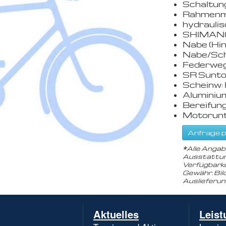
Schaltun
Rahmenma
hydrauli
SHIMANO
Nabe (Hi
Nabe/Sch
Federweg
SR Sunto
Scheinw:
Aluminium
Bereifun
Motorunt
Anfrage p
*
Alle Angab
Ausstattun
Verfügbarke
Gewähr. Bil
Auslieferu
Navigation
Aktuelles
Leist
überspringen