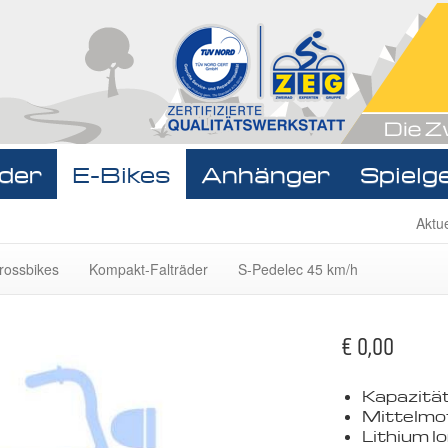
der
E-Bikes
Anhänger
Spielg
Navigat
Aktu
überspr
rossbikes
Kompakt-Falträder
S-Pedelec 45 km/h
€ 0,00
Kapazitä
Mittelmo
Lithium I