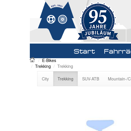
Navigation
Start
Fahrrä
überspringen
E-Bikes
Trekking
Trekking
Navigation
City
Trekking
SUV-ATB
Mountain-/C
überspringen