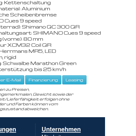
g: Kettenschaltung
terial: Aluminium
sche Scheibenbremse
 Cues 9 speed
nterrad): Shimano QC 300 QR
altungsart: SHIMANO Cues 9 speed
 (vorne): 80 mm
ur XCM32 Coil QR
 Herrmans MR5, LED
, rigid
g: Schwalbe Marathon Green
erstützung: bis 25 km/h
er E-Mail
Finanzierung
Leasing
en zu Preisen,
gsmerkmalen, Gewicht sowie der
it/Lieferfähigkeit erfolgen ohne
der und Farben können vom
ngszustand abweichen.
Navigation
ungen
Unternehmen
überspringen