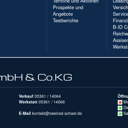
Termine und Aktionen
Leasin
Prospekte und
Versic
Angebote
Servic
Testberichte
Finanz
B-ID C
Reichw
Assise
Werkst
GmbH & Co.KG
Verkauf
05361 / 14064
Öffn
Werkstatt
05361 / 14066
Mo
Di
E-Mail
kontakt@zweirad-schael.de
Sa