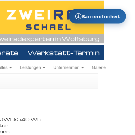
Barrierefreiheit
eräte
Werkstatt-Termin
ion
elles
Leistungen
Unternehmen
Galerie
ingen
t (Wh): 540 Wh
tor
onen