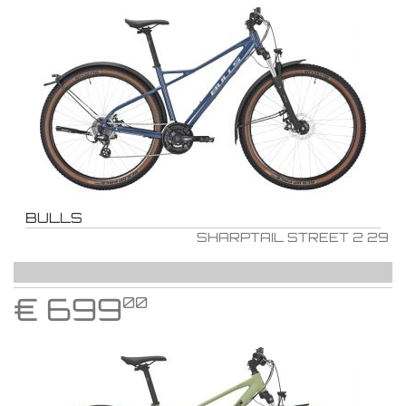
BULLS
SHARPTAIL STREET 2 29
€
699
00