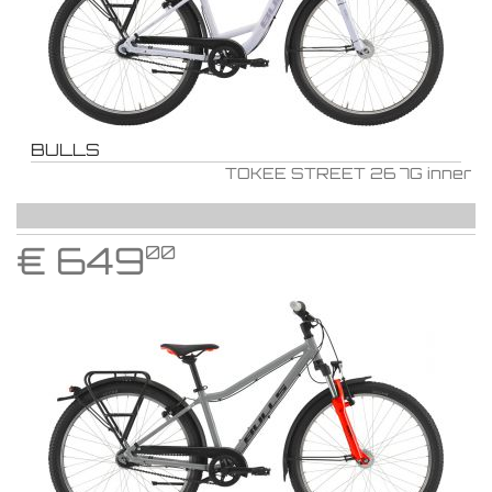
BULLS
TOKEE STREET 26 7G inner
€
649
00