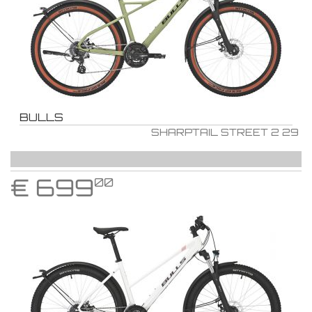
BULLS
SHARPTAIL STREET 2 29
€
699
00