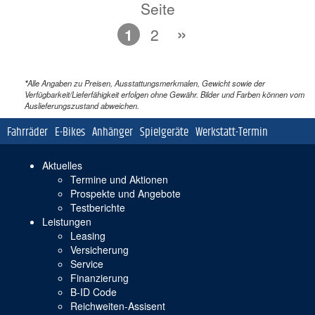
Seite
*
Alle Angaben zu Preisen, Ausstattungsmerkmalen, Gewicht sowie der
Verfügbarkeit/Lieferfähigkeit erfolgen ohne Gewähr. Bilder und Farben können vom
Auslieferungszustand abweichen.
Navigation
Fahrräder
E-Bikes
Anhänger
Spielgeräte
Werkstatt-Termin
überspringen
Navigation
Aktuelles
überspringen
Termine und Aktionen
Prospekte und Angebote
Testberichte
Leistungen
Leasing
Versicherung
Service
Finanzierung
B-ID Code
Reichweiten-Assisent