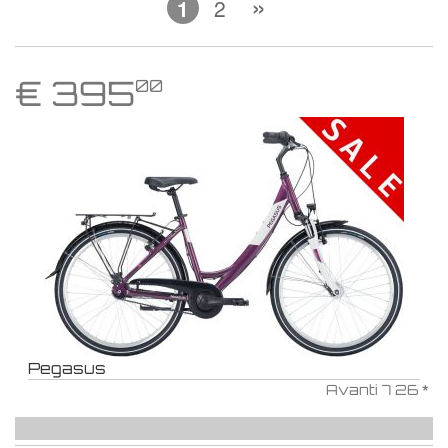
€
395
00
Pegasus
Avanti 7 26 *