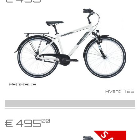
PEGASUS
Avanti 7 26
€
495
00