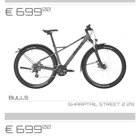
€
699
00
BULLS
SHARPTAIL STREET 2 29
€
699
00