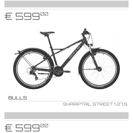
€
599
00
BULLS
SHARPTAIL STREET 1 27,5
€
599
00