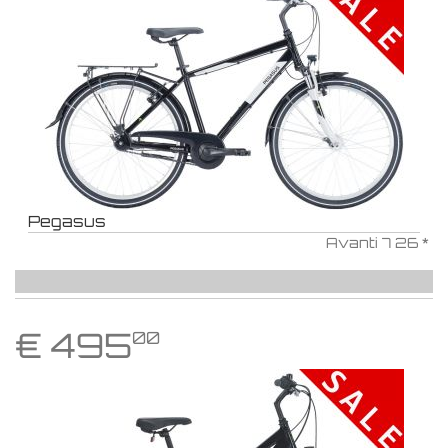
Pegasus
Avanti 7 26 *
€
495
00