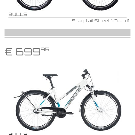
BULLS
Sharptail Street 1 (7-spd)
€
699
95
BULLS