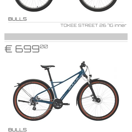
BULLS
TOKEE STREET 26 7G inner
€
699
00
BULLS