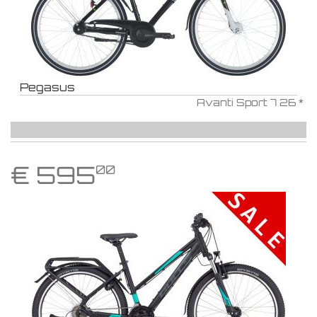
Pegasus
Avanti Sport 7 26 *
€
595
00