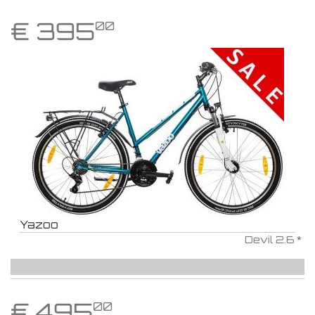
€
395
00
Yazoo
Devil 2.6 *
€
495
00