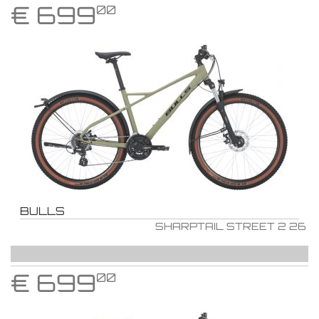
€
699
00
BULLS
SHARPTAIL STREET 2 26
€
699
00