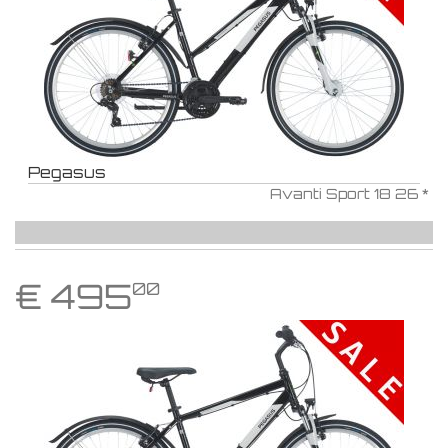
Pegasus
Avanti Sport 18 26 *
€
495
00