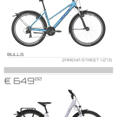
BULLS
ZARENA STREET 1 27,5
€
649
00