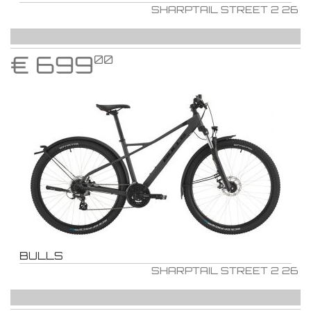
SHARPTAIL STREET 2 26
€
699
00
BULLS
SHARPTAIL STREET 2 26