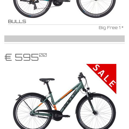
BULLS
Big Free 1 *
€
595
00