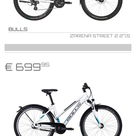
BULLS
ZARENA STREET 2 27,5
€
699
95