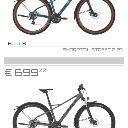
BULLS
SHARPTAIL STREET 2 27
€
699
00