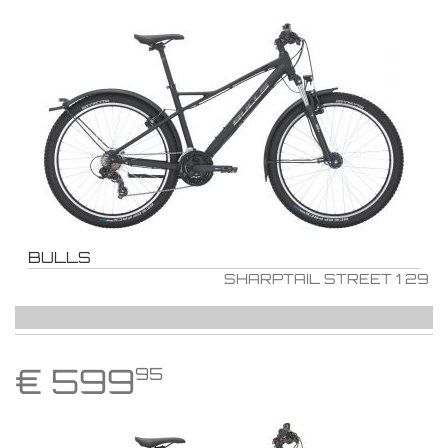
BULLS
SHARPTAIL STREET 1 29
€
599
95