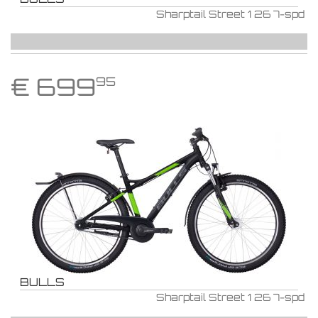
Sharptail Street 1 26 7-spd
€
699
95
BULLS
Sharptail Street 1 26 7-spd