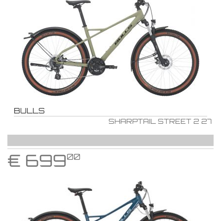
BULLS
SHARPTAIL STREET 2 27
€
699
00