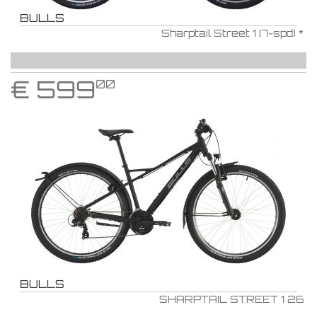
BULLS
Sharptail Street 1 (7-spd) *
€
599
00
BULLS
SHARPTAIL STREET 1 26