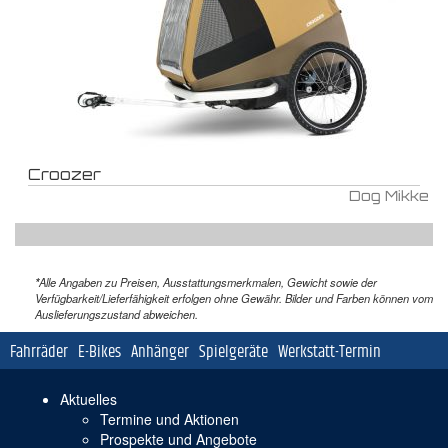
Croozer
Dog Mikke
*
Alle Angaben zu Preisen, Ausstattungsmerkmalen, Gewicht sowie der
Verfügbarkeit/Lieferfähigkeit erfolgen ohne Gewähr. Bilder und Farben können vom
Auslieferungszustand abweichen.
Navigation
Fahrräder
E-Bikes
Anhänger
Spielgeräte
Werkstatt-Termin
überspringen
Navigation
Aktuelles
überspringen
Termine und Aktionen
Prospekte und Angebote