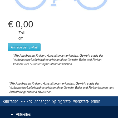
€ 0,00
Zoll
cm
Anfrage per E-Mail
*
Alle Angaben zu Preisen, Ausstattungsmerkmalen, Gewicht sowie der
Verfügbarkeit/Lieferfähigkeit erfolgen ohne Gewähr. Bilder und Farben
können vom Auslieferungszustand abweichen.
*
Alle Angaben zu Preisen, Ausstattungsmerkmalen, Gewicht sowie der
Verfügbarkeit/Lieferfähigkeit erfolgen ohne Gewähr. Bilder und Farben können vom
Auslieferungszustand abweichen.
Navigation
Fahrräder
E-Bikes
Anhänger
Spielgeräte
Werkstatt-Termin
überspringen
Navigation
Aktuelles