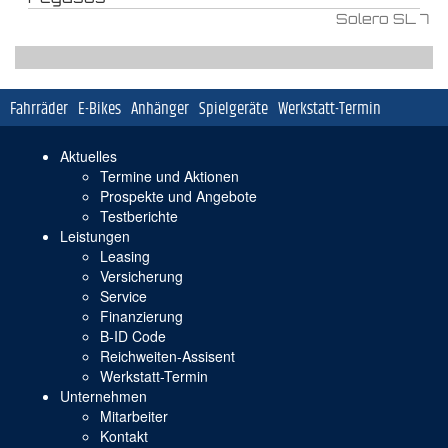
Solero SL 7
Navigation
Fahrräder
E-Bikes
Anhänger
Spielgeräte
Werkstatt-Termin
überspringen
Navigation
Aktuelles
überspringen
Termine und Aktionen
Prospekte und Angebote
Testberichte
Leistungen
Leasing
Versicherung
Service
Finanzierung
B-ID Code
Reichweiten-Assisent
Werkstatt-Termin
Unternehmen
Mitarbeiter
Kontakt