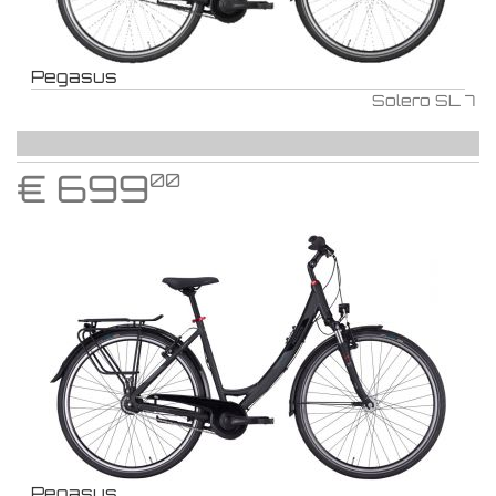
Pegasus
Solero SL 7
€
699
00
Pegasus