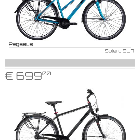
Pegasus
Solero SL 7
€
699
00