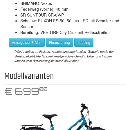
SHIMANO Nexus
Federweg (vorne): 40 mm
SR SUNTOUR CR-8V-P
Scheinw: FUXON FS-50, 50 Lux LED mit Schalter und
Sensor
Bereifung: VEE TIRE City Cruz mit Reflexstreifen
Anfrage per E-Mail
Finanzierung
Leasing
*
Alle Angaben zu Preisen, Ausstattungsmerkmalen, Gewicht sowie der
Verfügbarkeit/Lieferfähigkeit erfolgen ohne Gewähr. Bilder und Farben
können vom Auslieferungszustand abweichen.
Modellvarianten
€
699
00