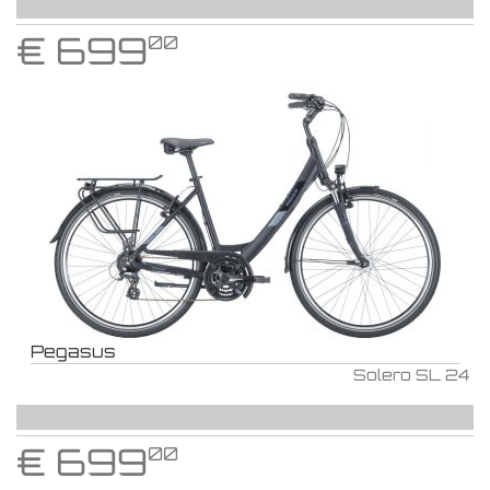
€
699
00
Pegasus
Solero SL 24
€
699
00