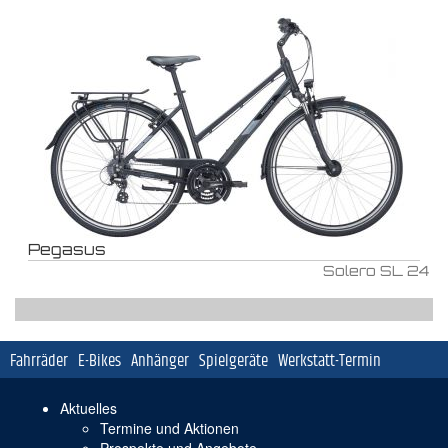
Pegasus
Solero SL 24
Navigation
Fahrräder
E-Bikes
Anhänger
Spielgeräte
Werkstatt-Termin
überspringen
Navigation
Aktuelles
überspringen
Termine und Aktionen