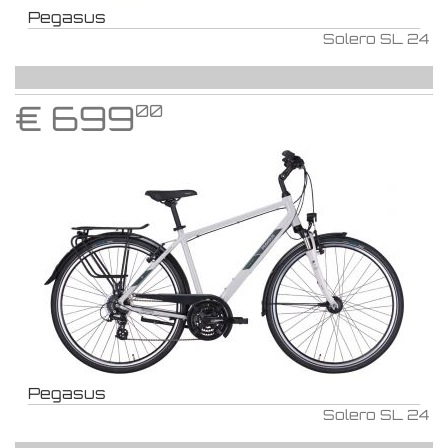
Pegasus
Solero SL 24
€
699
00
Pegasus
Solero SL 24