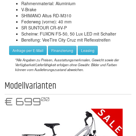
Rahmenmaterial: Aluminium
V-Brake
SHIMANO Altus RD-M310
Federweg (vorne): 40 mm
SR SUNTOUR CR-8V-P
Scheinw: FUXON FS-50, 50 Lux LED mit Schalter
Bereifung: VeeTire City Cruz mit Reflexstreifen
Anfrage per E-Mail
Finanzierung
Leasing
*
Alle Angaben zu Preisen, Ausstattungsmerkmalen, Gewicht sowie der
Verfügbarkeit/Lieferfähigkeit erfolgen ohne Gewähr. Bilder und Farben
können vom Auslieferungszustand abweichen.
Modellvarianten
€
699
00