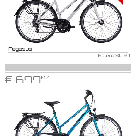
Pegasus
Solero SL 24
€
699
00