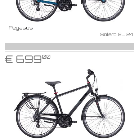
Pegasus
Solero SL 24
€
699
00