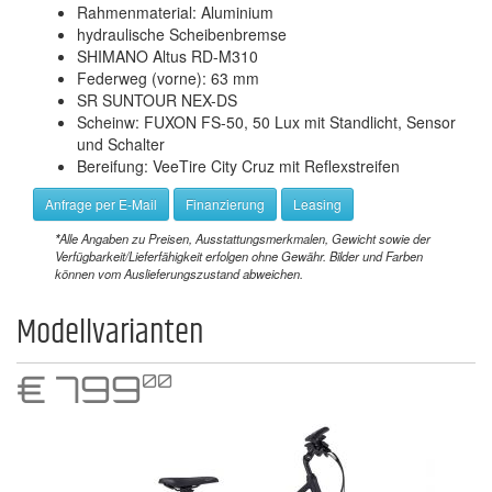
Rahmenmaterial: Aluminium
hydraulische Scheibenbremse
SHIMANO Altus RD-M310
Federweg (vorne): 63 mm
SR SUNTOUR NEX-DS
Scheinw: FUXON FS-50, 50 Lux mit Standlicht, Sensor
und Schalter
Bereifung: VeeTire City Cruz mit Reflexstreifen
Anfrage per E-Mail
Finanzierung
Leasing
*
Alle Angaben zu Preisen, Ausstattungsmerkmalen, Gewicht sowie der
Verfügbarkeit/Lieferfähigkeit erfolgen ohne Gewähr. Bilder und Farben
können vom Auslieferungszustand abweichen.
Modellvarianten
€
799
00