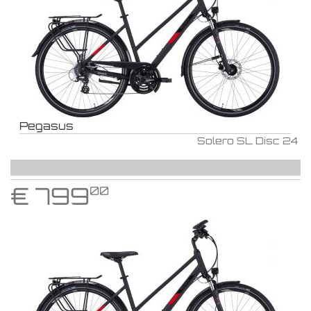
Pegasus
Solero SL Disc 24
€
799
00