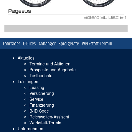
Pegasus
Solero SL Disc 24
Navigation
Fahrräder
E-Bikes
Anhänger
Spielgeräte
Werkstatt-Termin
überspringen
Navigation
Aktuelles
überspringen
Termine und Aktionen
Prospekte und Angebote
Testberichte
Leistungen
Leasing
Versicherung
Service
Finanzierung
B-ID Code
Reichweiten-Assisent
Werkstatt-Termin
Unternehmen