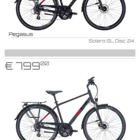
Pegasus
Solero SL Disc 24
€
799
00